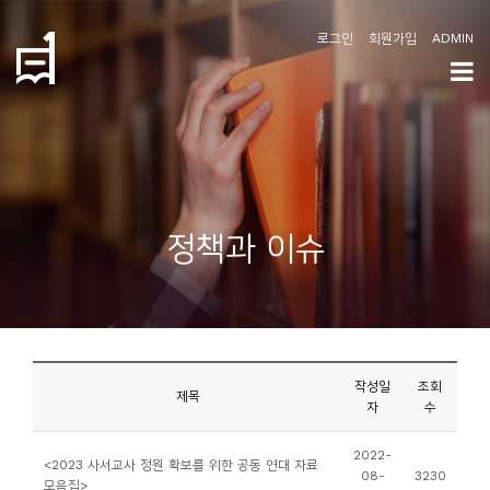
로그인
회원가입
ADMIN
학
도
협
소
정책과 이슈
개
공
지
사
작성일
조회
항
제목
자
수
커
2022-
<2023 사서교사 정원 확보를 위한 공동 연대 자료
08-
3230
뮤
모음집>