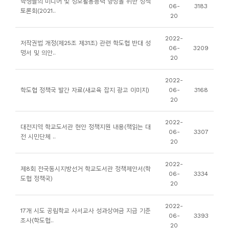
학생들의 미디어 및 정보활용능력 향상을 위한 정책
소
06-
3183
토론회(2021..
20
개
및
2022-
저작권법 개정(제25조 제31조) 관련 학도협 반대 성
서
06-
3209
명서 및 의안..
20
평
2022-
학도협 정책국 발간 자료(새교육 잡지 광고 이미지)
06-
3168
20
2022-
대전지역 학교도서관 현안 정책지원 내용(책읽는 대
06-
3307
전 시민단체 ..
20
2022-
제8회 전국동시지방선거 학교도서관 정책제안서(학
06-
3334
도협 정책국)
20
2022-
17개 시도 공립학교 사서교사 성과상여금 지급 기준
06-
3393
조사(학도협..
20