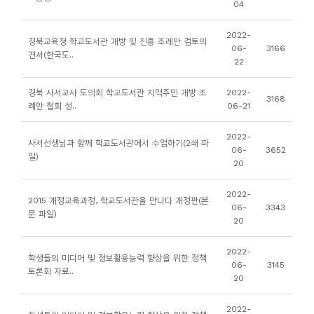
04
니
티
2022-
경북교육청 학교도서관 개방 및 진흥 조례안 검토의
06-
3166
견서(한국도..
22
동
아
경북 사서교사 도의회 학교도서관 지역주민 개방 조
2022-
3168
례안 철회 성..
06-21
리
2022-
사서선생님과 함께 학교도서관에서 수업하기(2쇄 파
사
06-
3652
일)
20
진
첩
2022-
2015 개정교육과정, 학교도서관을 만나다 개정판(본
06-
3343
문 파일)
20
자
료
2022-
학생들의 미디어 및 정보활용능력 향상을 위한 정책
실
06-
3145
토론회 자료..
20
책
2022-