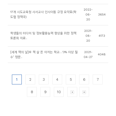
2022-
17개 시도교육청 사서교사 인사이동 규정 요약표(학
06-
3654
도협 정책국)
20
2021-
학생들의 미디어 및 정보활용능력 향상을 위한 정책
08-
4173
토론회 자료..
20
[세계 책의 날]⑥ 책 살 돈 아끼는 학교…‘3% 이상 필
2021-
4048
수’ 명문..
04-27
1
2
3
4
5
6
7
8
9
10