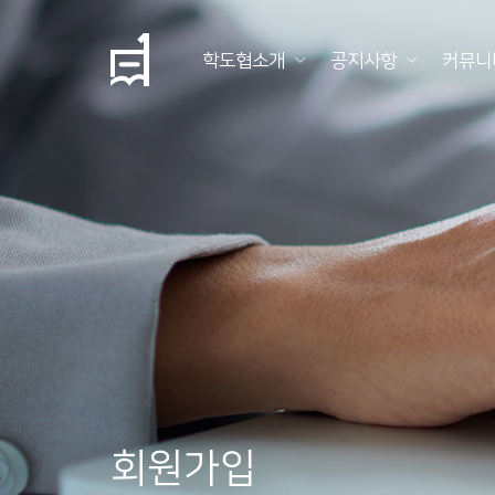
학도협소개
공지사항
커뮤니
학
도
협
소
개
공
지
사
항
회원가입
커
뮤