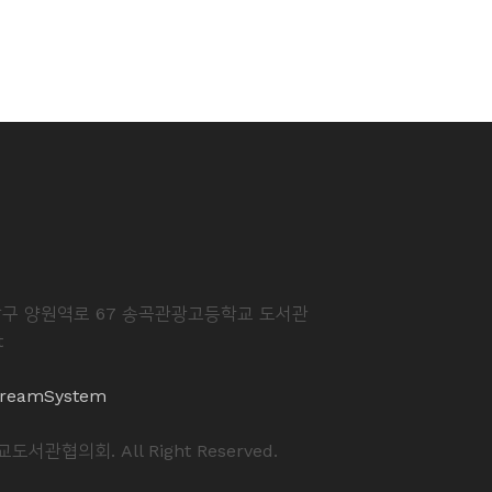
중랑구 양원역로 67 송곡관광고등학교 도서관
t
reamSystem
도서관협의회. All Right Reserved.