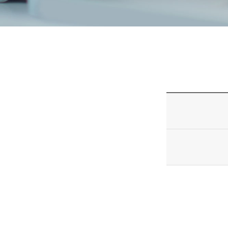
니
티
동
아
리
사
진
첩
자
료
실
책