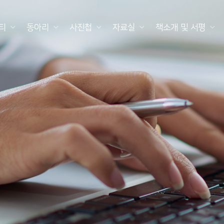
티
동아리
사진첩
자료실
책소개 및 서평