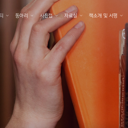
티
동아리
사진첩
자료실
책소개 및 서평