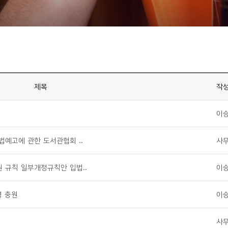
제목
작
이
예고에 관한 도서관협회 ..
사
 규칙 일부개정규칙안 입법..
이
명 충원
이
사