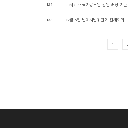
134
사서교사 국가공무원 정원 배정 기준
133
12월 5일 법제사법위원회 전체회의
1