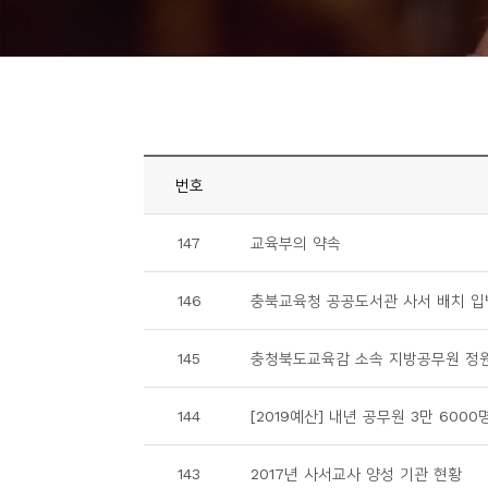
니
티
동
아
리
번호
사
147
교육부의 약속
진
첩
146
충북교육청 공공도서관 사서 배치 입법
자
145
충청북도교육감 소속 지방공무원 정원
료
실
144
[2019예산] 내년 공무원 3만 6000
책
143
2017년 사서교사 양성 기관 현황