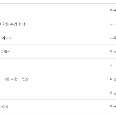
이
 활용 수업 현장
사
가 아니다
사
육대학원
이
사
 대한 교총의 입장
이
이
 회의록
이