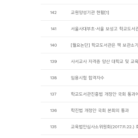
소
개
142
교원양성기관 현황[1]
및
서
141
서울사대부초·서울 보성고 학교도서관
평
140
[월요논단] 학교도서관은 책 보관소
139
사서교사 자격증 양산 대학교 및 교
138
임용시험 합격자수
137
학교도서관진흥법 개정안 국회 통과에
136
학진법 개정안 국회 본회의 통과
135
교육법안심사소위원회(2017.11.22.)