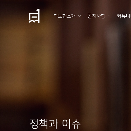
학도협소개
공지사항
커뮤니
학
도
협
소
개
공
지
사
항
정책과 이슈
커
뮤