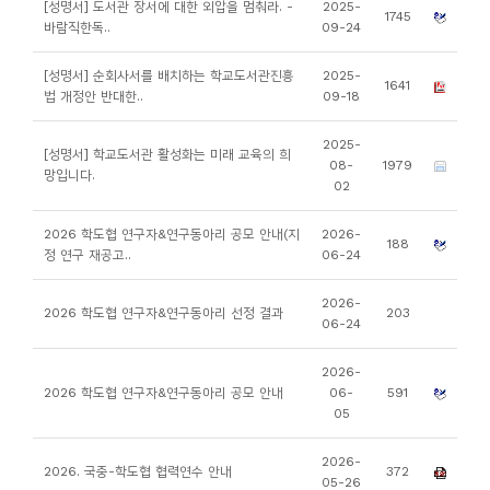
[성명서] 도서관 장서에 대한 외압을 멈춰라. -
2025-
1745
니
바람직한독..
09-24
티
[성명서] 순회사서를 배치하는 학교도서관진흥
2025-
1641
법 개정안 반대한..
09-18
동
아
2025-
[성명서] 학교도서관 활성화는 미래 교육의 희
08-
1979
리
망입니다.
02
사
2026 학도협 연구자&연구동아리 공모 안내(지
2026-
188
정 연구 재공고..
06-24
진
첩
2026-
2026 학도협 연구자&연구동아리 선정 결과
203
06-24
자
2026-
료
2026 학도협 연구자&연구동아리 공모 안내
06-
591
실
05
2026-
책
2026. 국중-학도협 협력연수 안내
372
05-26