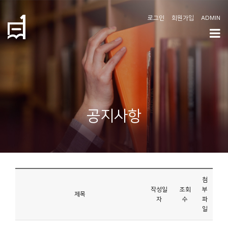
로그인
회원가입
ADMIN
학
도
협
소
공지사항
개
공
지
사
첨
항
작성일
조회
부
제목
자
수
파
일
커
뮤