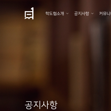
학도협소개
공지사항
커뮤니
학
도
협
소
개
공
지
사
항
공지사항
커
뮤