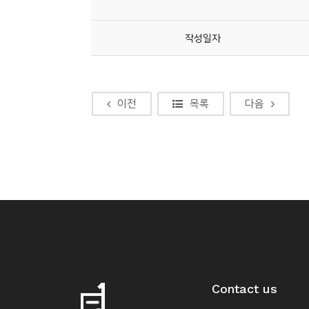
소
개
작성일자
및
서
평
이전
목록
다음
Contact us