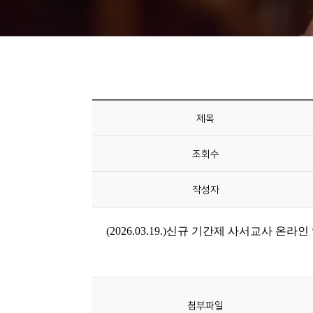
니
티
동
아
리
제목
사
조회수
진
첩
작성자
자
료
실
책
첨부파일