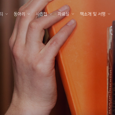
티
동아리
사진첩
자료실
책소개 및 서평