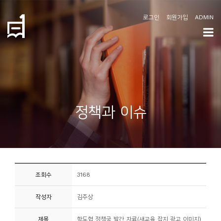
로그인
회원가입
ADMIN
학
도
협
소
정책과 이슈
개
공
지
사
조회수
3168
항
작성자
김주상
커
뮤
제목
학도협 정책국 발간 자료(새교육 잡지 광고 이미지)