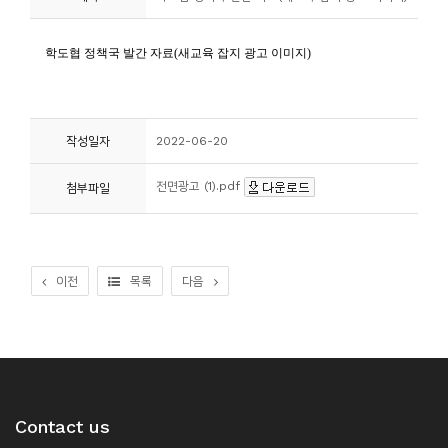
니
티
동
아
작성일자
2022-06-20
리
전면광고 (1).pdf
첨부파일
사
진
첩
이전
목록
다음
자
료
실
Contact us
책