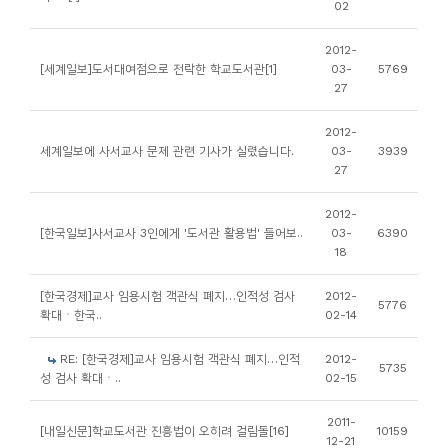
02
니
티
2012-
[세계일보]도서대여점으로 전락한 학교도서관[1]
03-
5769
27
동
아
2012-
세계일보에 사서교사 문제 관련 기사가 실렸습니다.
03-
3939
리
27
사
2012-
[한국일보]사서교사 3인에게 '도서관 활용법' 들어보..
03-
6390
진
18
첩
[한국경제]교사 임용시험 객관식 폐지…인적성 검사
2012-
5776
확대ㆍ한국..
02-14
자
료
RE: [한국경제]교사 임용시험 객관식 폐지…인적
2012-
5735
실
성 검사 확대ㆍ..
02-15
2011-
책
[내일신문]학교도서관 진흥법이 오히려 걸림돌[16]
10159
12-21