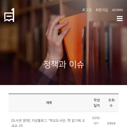
로그인
회원가입
ADMIN
학
도
협
소
정책과 이슈
개
공
지
사
작성
조회
항
제목
일자
수
커
2012-
[도서관 문화] 지상블로그 "학교도서관, 책 읽기에 교
07-
5958
뮤
과교..[1]