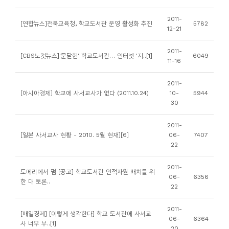
소
개
2011-
[연합뉴스]전북교육청, 학교도서관 운영 활성화 추진
5782
12-21
및
서
2011-
[CBS노컷뉴스]'문닫힌' 학교도서관… 인터넷 '지..[1]
6049
평
11-16
2011-
[아시아경제] 학교에 사서교사가 없다 (2011.10.24)
10-
5944
30
2011-
[일본 사서교사 현황 - 2010. 5월 현재][6]
06-
7407
22
2011-
도메리에서 펌 [공고] 학교도서관 인적자원 배치를 위
06-
6356
한 대 토론..
22
2011-
[매일경제] [이렇게 생각한다] 학교 도서관에 사서교
06-
6364
사 너무 부..[1]
20