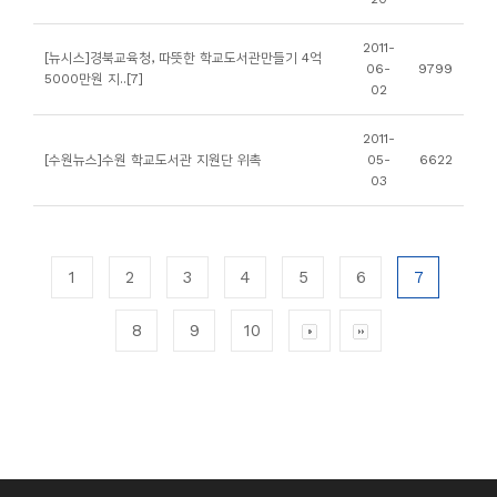
2011-
[뉴시스]경북교육청, 따뜻한 학교도서관만들기 4억
06-
9799
5000만원 지..[7]
02
2011-
[수원뉴스]수원 학교도서관 지원단 위촉
05-
6622
03
1
2
3
4
5
6
7
8
9
10