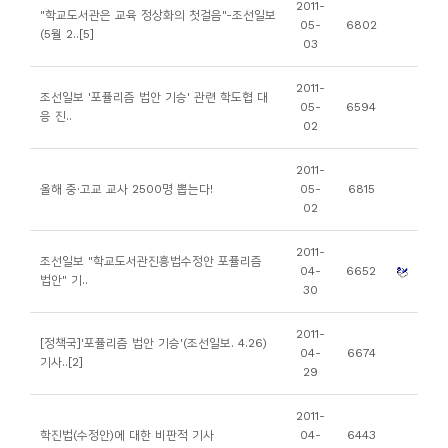
2011-
"학교도서관은 교육 정상화의 첫걸음"-조선일보
니
05-
6802
(5월 2..[5]
03
티
2011-
조선일보 '포퓰리즘 법안 기승' 관련 학도협 대
동
05-
6594
응 진..
02
아
리
2011-
올해 중·고교 교사 2500명 뽑는다!
05-
6815
02
사
진
2011-
조선일보 "학교도서관진흥법수정안 포퓰리즘
첩
04-
6652
법안" 기..
30
자
2011-
[정책국]'포퓰리즘 법안 기승'(조선일보. 4.26)
료
04-
6674
기사..[2]
29
실
2011-
책
학진법(수정안)에 대한 비판적 기사
04-
6443