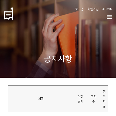
로그인
회원가입
ADMIN
학
도
협
소
공지사항
개
공
지
사
첨
항
작성
조회
부
제목
일자
수
파
일
커
뮤