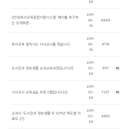
29
소
개
2011-
(안내)독서교육종합지원시스템' 폐지를 촉구하
및
04-
6669
는 공개토론..
19
서
평
2011-
독서교육 잘하시는 사서교사를 찾습니다.
04-
6716
19
2011-
도서관과 정보생활 교과교육과정입니다.[1]
03-
8117
29
2011-
사서교사 교육실습 프로그램입니다.[2]
03-
7227
29
2011-
교과서 '도서관과 정보생활'과 2011년 학도협 자
03-
6881
료모..[7]
29