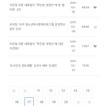
2011-
이찬열 의원 대표발의 "학진법 개정안"에 본 협
03-
6829
의회 ..[2]
16
2011-
국어청 '2011 청소년독서문화프로그램 운영학교
03-
6885
공모 안내
08
2011-
이찬열 의원 대표발의 "학진법 개정안"에 대한
03-
7067
의견[8]
02
2011-
'도서관과 정보생활' 교과서 배부 안내[1]
02-
7538
22
11
12
13
14
15
16
17
18
19
20