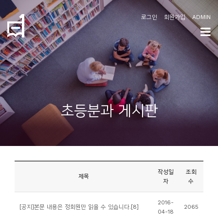
로그인
회원가입
ADMIN
학
도
협
소
초등분과 게시판
개
공
지
사
작성일
조회
항
제목
자
수
커
2016-
[공지]본문 내용은 정회원만 읽을 수 있습니다.
[8]
2065
04-18
뮤