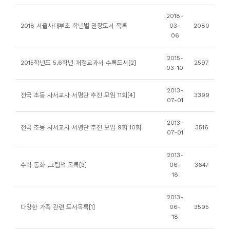
니
2018-
티
2018 서울사대부초 학년별 권장도서 목록
03-
2080
06
동
2015-
2015학년도 5,6학년 개정교과서 수록도서[2]
2597
아
03-10
리
2013-
전국 초등 사서교사 서평단 추진 모임 11회[4]
3399
07-01
사
진
2013-
전국 초등 사서교사 서평단 추진 모임 9회 10회
3516
07-01
첩
2013-
자
수학 동화 ,그림책 목록[3]
06-
3647
18
료
실
2013-
다양한 가족 관련 도서목록[1]
06-
3595
18
책