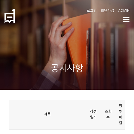
로그인
회원가입
ADMIN
학
도
협
소
공지사항
개
공
지
사
첨
항
작성
조회
부
제목
일자
수
파
일
커
뮤