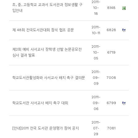
2011-
초, 중, 고등학교 교과서 도서관과 정보생활 구
니
10-
8148
입안내
18
티
2011-
제 48회 전국도서관대회 참석 협조 공문
6828
동
10-11
아
2011-
리
제2회 예비 사서교사 장학생 선발 논문공모전
10-
6719
심사 결과 발표
05
사
2011-
진
학교도서관활성화와 사서교사 배치 촉구 결의문
09-
7008
첩
09
2011-
자
학교도서관 사서교사 배치 촉구 대회
09-
6799
료
06
실
2011-
[안내]2011 전국 도서관 운영평가 참여 공지
07-
7081
책
29