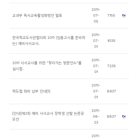
소
2011-
개
교과부 독서교육활성화방안 발표
07-
7155
및
05
서
2011-
평
한국학교도서관협의회 2011 (임용고시를 준비하
07-
8135
는) 예비사서교사..
01
2011-
2011 사서교사를 위한 "찾아가는 방문연수"를
07-
7235
실시합..
01
2011-
학도협 회비 납부 안내[1]
07-
6937
01
2011-
[안내]제2회 예비 사서교사 장학생 선발 논문공
06-
6837
모전
23
2011-