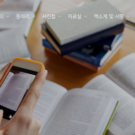
티
동아리
사진첩
자료실
책소개 및 서평