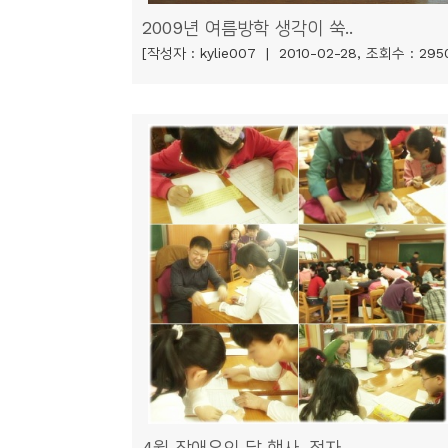
소
2009년 여름방학 생각이 쑥..
개
[작성자 : kylie007 | 2010-02-28, 조회수 : 295
및
서
평
4월 장애우의 달 행사-점자..