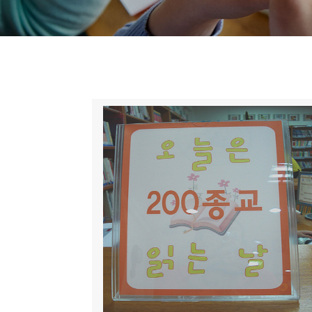
니
티
동
아
리
사
진
첩
자
료
실
책