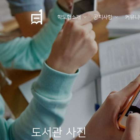
학도협소개
공지사항
커뮤니
학
도
협
소
개
공
지
사
항
도서관 사진
커
뮤