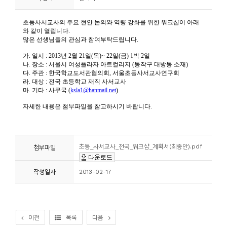
니
티
동
아
리
사
진
첩
초등_사서교사_전국_워크샵_계획서(최종안).pdf
첨부파일
자
작성일자
2013-02-17
료
실
책
이전
목록
다음