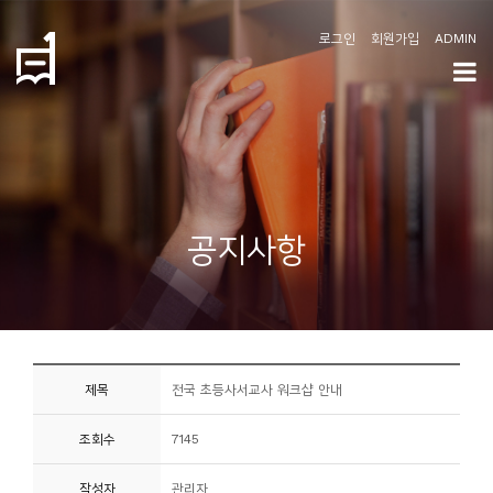
로그인
회원가입
ADMIN
학
도
협
소
공지사항
개
공
지
사
제목
전국 초등사서교사 워크샵 안내
항
조회수
7145
커
뮤
작성자
관리자