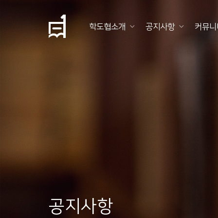
학도협소개
공지사항
커뮤니
학
도
협
소
개
공
지
사
항
공지사항
커
뮤