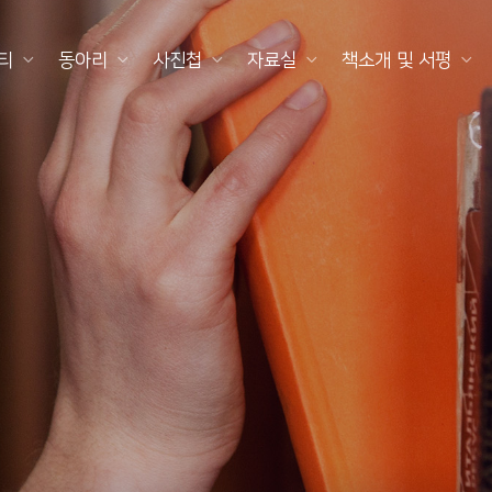
티
동아리
사진첩
자료실
책소개 및 서평