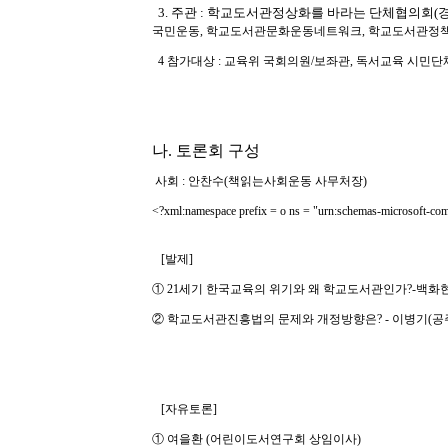
소
개
및
서
평