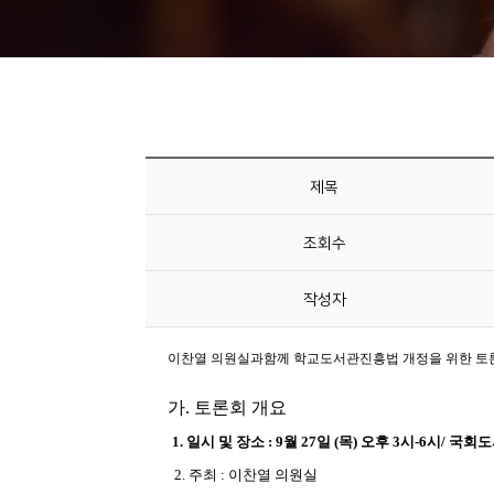
니
티
동
아
리
제목
사
조회수
진
첩
작성자
자
료
실
책