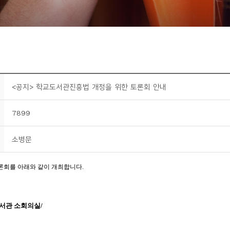
<공지> 학교도서관진흥법 개정을 위한 토론회 안내
7899
소병문