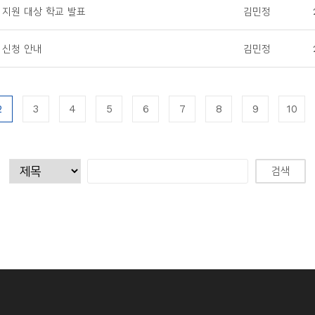
 지원 대상 학교 발표
김민정
 신청 안내
김민정
2
3
4
5
6
7
8
9
10