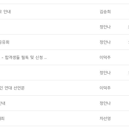
모 안내
김승희
정안나
공유회
정안나
- 합격생들 필독 및 신청 ..
이덕주
수
정안나
인 연대 선언문
이덕주
안내
정안나
개최
차선영