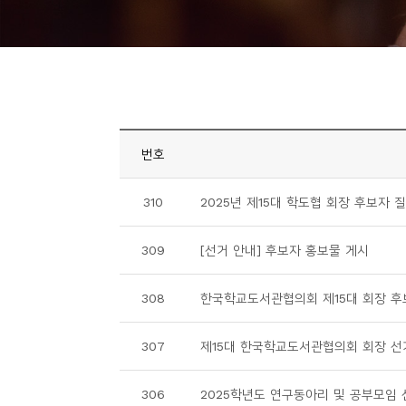
니
티
동
아
리
번호
사
310
2025년 제15대 학도협 회장 후보자 
진
첩
309
[선거 안내] 후보자 홍보물 게시
자
308
한국학교도서관협의회 제15대 회장 후
료
실
307
제15대 한국학교도서관협의회 회장 선
책
306
2025학년도 연구동아리 및 공부모임 