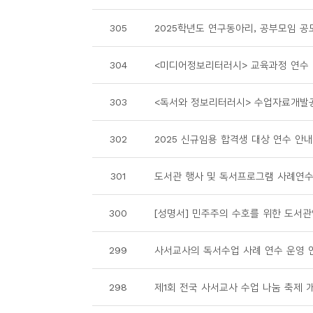
소
개
305
2025학년도 연구동아리, 공부모임 공
및
서
304
<미디어정보리터러시> 교육과정 연수
평
303
<독서와 정보리터러시> 수업자료개발
302
2025 신규임용 합격생 대상 연수 안내 
301
도서관 행사 및 독서프로그램 사례연
300
[성명서] 민주주의 수호를 위한 도서관
299
사서교사의 독서수업 사례 연수 운영 
298
제1회 전국 사서교사 수업 나눔 축제 