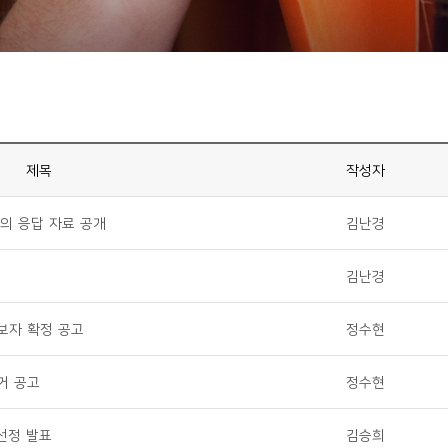
제목
작성자
질의 응답 자료 공개
김난경
김난경
보자 확정 공고
정수현
거 공고
정수현
선정 발표
김승희