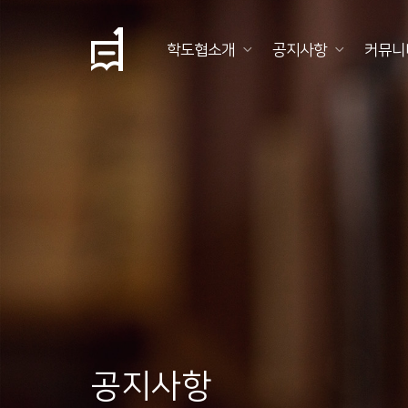
학도협소개
공지사항
커뮤니
학
도
협
소
개
공
지
사
항
공지사항
커
뮤