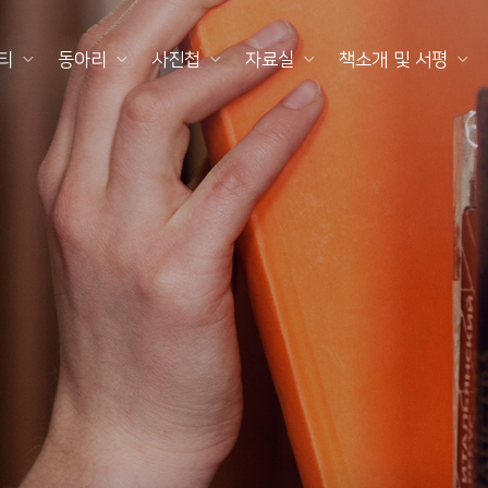
티
동아리
사진첩
자료실
책소개 및 서평