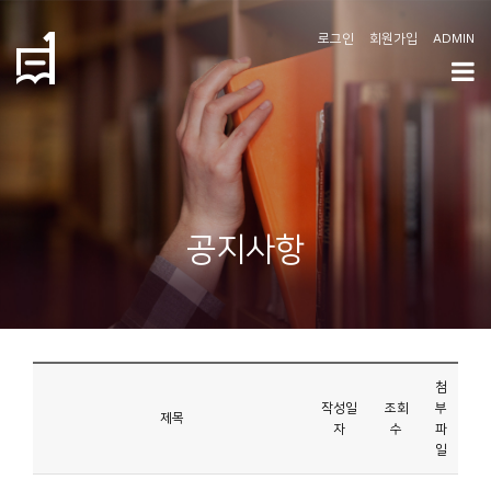
로그인
회원가입
ADMIN
학
도
협
소
공지사항
개
공
지
사
첨
항
작성일
조회
부
제목
자
수
파
일
커
뮤