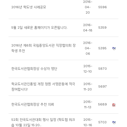
2016-
니
2016년 학도넷 사례공모
04-
5596
20
티
2016-
5월 2일 새로운 홈페이지가 오픈됩니다.
5359
동
04-18
아
2016-
리
2016년 제6회 국립중앙도서관 직장협의회 장
04-
5395
학생 추천
06
사
2015-
진
한국도서관협회장상 수상자 명단
5870
12-10
첩
학교도서관진흥법 개정 청원 서명운동에 적극
2015-
5697
참여합시다!
11-20
자
료
2015-
한국도서관협회장상 추천 의뢰
5689
실
11-13
52회 전국도서관대회 행사 일정 (학도협 워크
2015-
책
5703
숍 10월 22일 15:20..
10-16