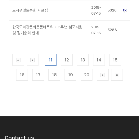
2015-
도서검열토론회 자료집
5320
07-15
한국도서관문화운동네트워크 11주년 심포지움
2015-
5288
및 정기총회 안내
07-15
11
12
13
14
15
16
17
18
19
20
Contact us