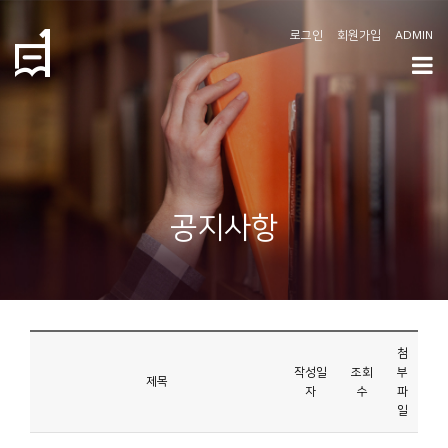
로그인
회원가입
ADMIN
학
도
협
소
공지사항
개
공
지
사
첨
항
작성일
조회
부
제목
자
수
파
일
커
뮤