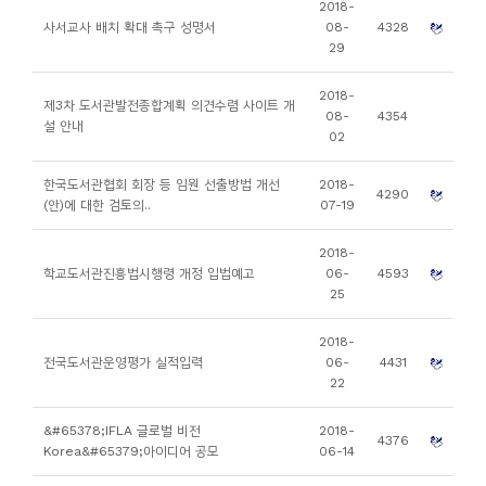
2018-
니
사서교사 배치 확대 촉구 성명서
08-
4328
29
티
2018-
제3차 도서관발전종합계획 의견수렴 사이트 개
동
08-
4354
설 안내
02
아
리
한국도서관협회 회장 등 임원 선출방법 개선
2018-
4290
(안)에 대한 검토의..
07-19
사
2018-
진
학교도서관진흥법시행령 개정 입법예고
06-
4593
첩
25
2018-
자
전국도서관운영평가 실적입력
06-
4431
료
22
실
&#65378;IFLA 글로벌 비전
2018-
4376
Korea&#65379;아이디어 공모
06-14
책