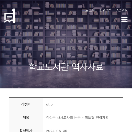
로그인
회원가입
ADMIN
학
도
협
소
학교도서관 역사자료
개
공
지
사
작성자
olib
항
제목
김성준 사서교사의 논문 - 학도협 전략계획
커
뮤
작성일자
2024-08-05