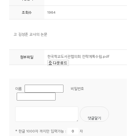
니
조회수
1984
티
동
고 김성준 교사의 논문
아
리
한국학교도서관협의회 전략계획수립.pdf
첨부파일
사
진
첩
이름
비밀번호
자
료
실
책
* 한글 1000자 까지만 입력가능 :
자