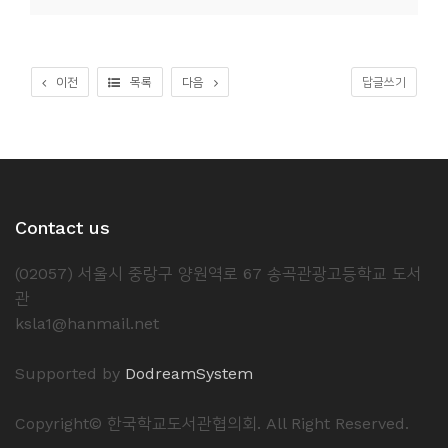
소
개
및
이전
목록
다음
답글쓰기
서
평
Contact us
(02057) 서울시 중랑구 양원역로 67 송곡관광고등학교 도서
관
ksla1@hanmail.net
Supported by
DodreamSystem
Copyright© 한국학교도서관협의회. All Right Reserved.