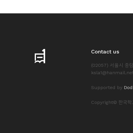
Contact us
(02057) 서울시 
ksla1@hanmail.ne
Supported by
Dod
Copyright© 한국학교