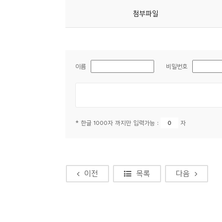
소
첨부파일
개
및
서
평
이름
비밀번호
* 한글 1000자 까지만 입력가능 :
자
이전
목록
다음