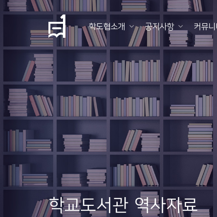
학도협소개
공지사항
커뮤니
학
도
협
소
개
공
지
사
항
학교도서관 역사자료
커
뮤