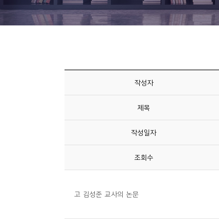
니
티
동
아
리
작성자
사
제목
진
첩
작성일자
자
조회수
료
실
고 김성준 교사의 논문
책