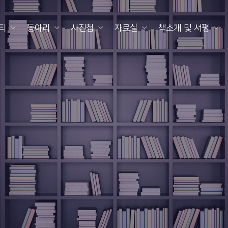
티
동아리
사진첩
자료실
책소개 및 서평