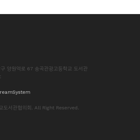
중랑구 양원역로 67 송곡관광고등학교 도서관
t
reamSystem
도서관협의회. All Right Reserved.