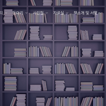
티
동아리
사진첩
자료실
책소개 및 서평