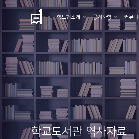
학도협소개
공지사항
커뮤니
학
도
협
소
개
공
지
사
항
학교도서관 역사자료
커
뮤