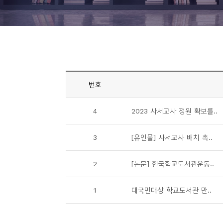
니
티
동
아
리
번호
사
4
2023 사서교사 정원 확보를..
진
첩
3
[유인물] 사서교사 배치 촉..
자
2
[논문] 한국학교도서관운동..
료
실
1
대국민대상 학교도서관 만..
책