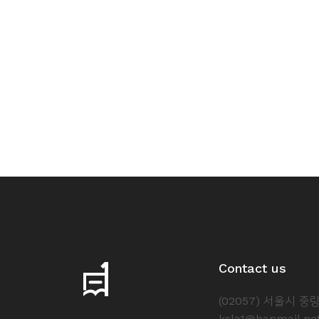
소
개
및
서
평
Contact us
(02057) 서울시 
ksla1@hanmail.ne