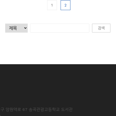
1
2
중랑구 양원역로 67 송곡관광고등학교 도서관
t