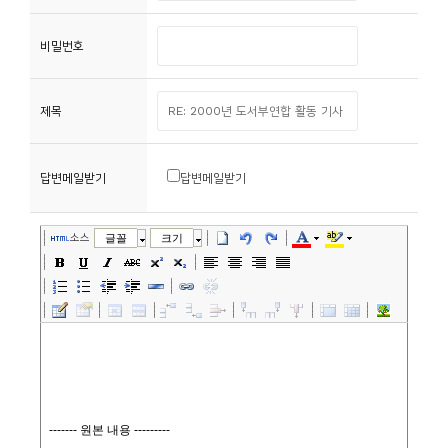
니
비밀번호
티
동
제목
아
리
답변메일받기
답변메일받기
사
진
소스
글꼴
크기
첩
자
료
실
책