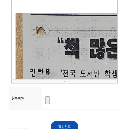
소
개
및
서
평
첨부파일