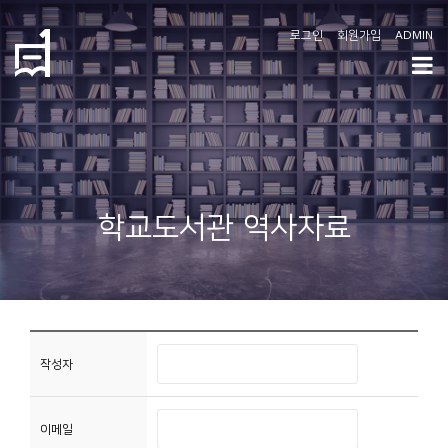
로그인
회원가입
ADMIN
학
도
협
소
학교도서관 역사자료
개
공
지
사
항
작성자
커
이메일
뮤