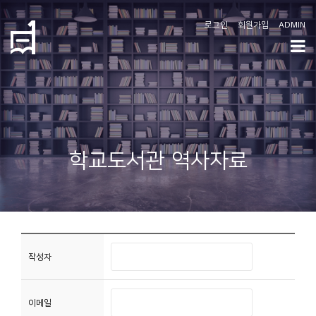
로그인
회원가입
ADMIN
학
도
협
소
학교도서관 역사자료
개
공
지
사
항
작성자
커
이메일
뮤