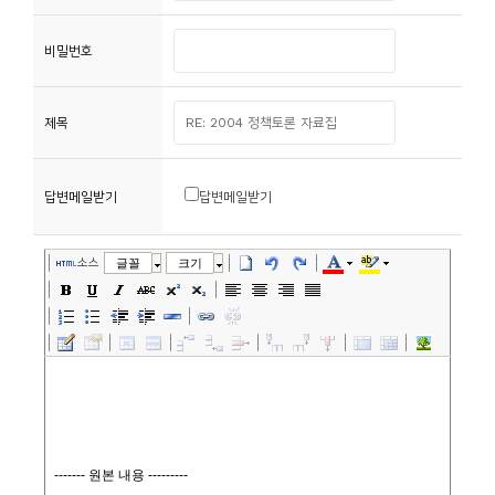
니
비밀번호
티
동
제목
아
리
답변메일받기
답변메일받기
사
진
소스
글꼴
크기
첩
자
료
실
책