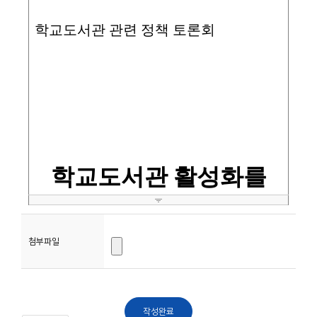
소
개
및
서
평
첨부파일