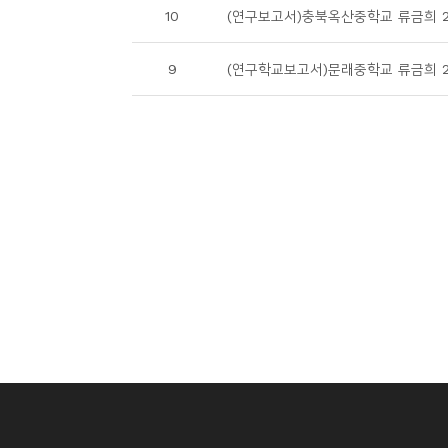
10
(연구보고서)충북옥산중학교 류금희 20
9
(연구학교보고서)문래중학교 류금희 20