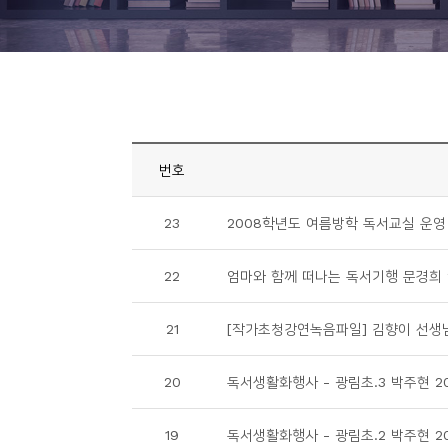
니
티
동
아
리
번호
사
23
2008학년도 여름방학 독서교실 운영 계
진
첩
22
엄마와 함께 떠나는 독서기행 문경희 20
자
21
[작가초청강연녹음파일] 김향이 선생님 
료
실
20
독서생활화행사 - 광림초.3 박주현 20
책
19
독서생활화행사 - 광림초.2 박주현 20