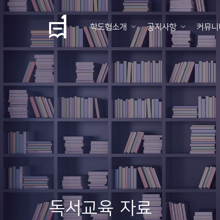
학도협소개
공지사항
커뮤니
학
도
협
소
개
공
지
사
항
독서교육 자료
커
뮤