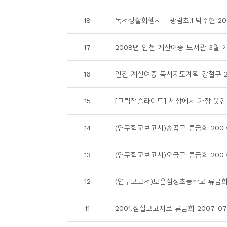
소
개
18
독서생활화행사 - 광림초.1 박주현 200
및
서
17
2008년 인천 계산여중 도서관 3월 가
평
16
인천 계산여중 독서지도계획 강철구 20
15
[그림책슬라이드] 세상에서 가장 웃긴 
14
(연구학교보고서)송곡고 류금희 2007-
13
(연구학교보고서)오금고 류금희 2007-
12
(연구보고서)보은삼상초등학교 류금희 2
11
2001.참실보고자료 류금희 2007-07