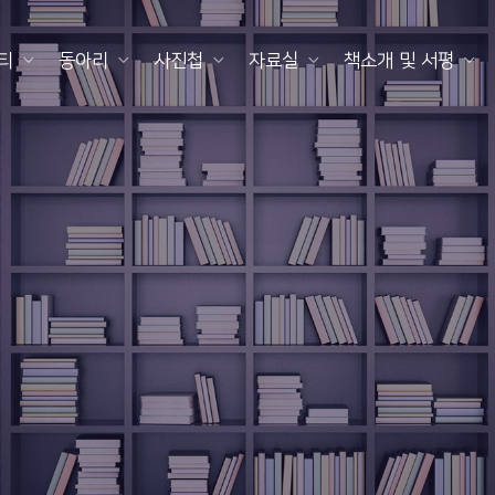
티
동아리
사진첩
자료실
책소개 및 서평