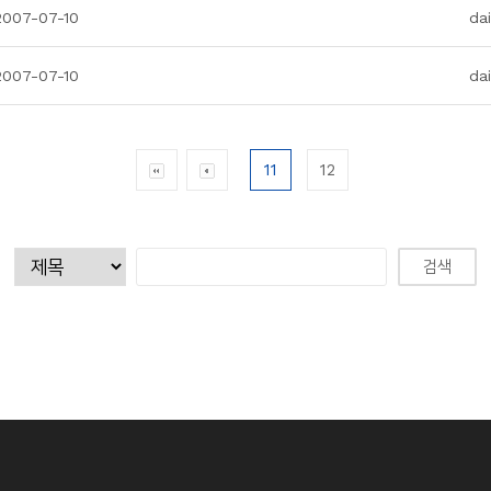
07-07-10
da
07-07-10
da
11
12