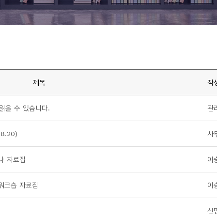
제목
작
읽을 수 있습니다.
관
.20)
사
나 자료집
이
 워크숍 자료집
이
신