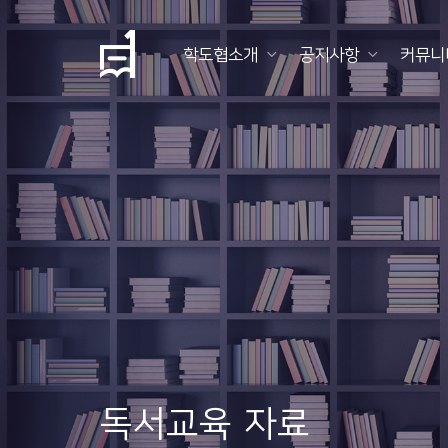
학도협소개
공지사항
커뮤니
학
도
협
소
개
공
지
사
항
독서교육 자료
커
뮤