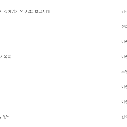
가 깊이읽기 연구결과보고서[1]
김
전
이
도서목록
이
조
이
이
법 양식
김