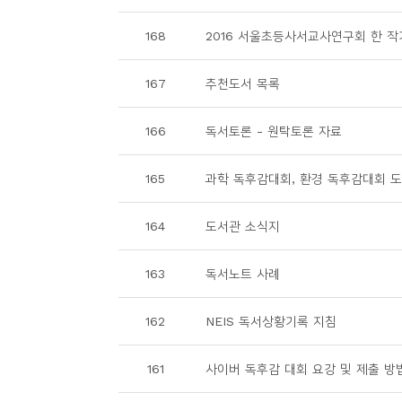
소
개
168
2016 서울초등사서교사연구회 한 작
및
서
167
추천도서 목록
평
166
독서토론 - 원탁토론 자료
165
과학 독후감대회, 환경 독후감대회 
164
도서관 소식지
163
독서노트 사례
162
NEIS 독서상황기록 지침
161
사이버 독후감 대회 요강 및 제출 방