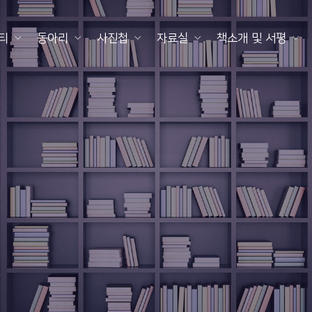
티
동아리
사진첩
자료실
책소개 및 서평