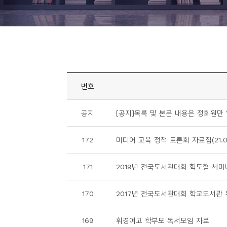
니
티
동
아
리
번호
사
공지
[공지]목록 및 본문 내용은 정회원만 
진
첩
172
미디어 교육 정책 토론회 자료집(21.08
자
171
2019년 전국도서관대회 학도협 세미
료
실
170
2017년 전국도서관대회 학교도서관
책
169
휘경여고 학부모 독서모임 자료