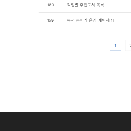
160
직업별 추천도서 목록
159
독서 동아리 운영 계획서[1]
1