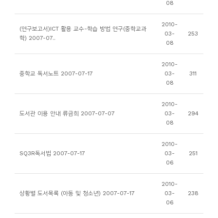
08
니
티
2010-
(연구보고서)ICT 활용 교수-학습 방법 연구(중학교과
03-
253
학) 2007-07..
08
동
아
2010-
중학교 독서노트 2007-07-17
03-
311
리
08
사
2010-
도서관 이용 안내 류금희 2007-07-07
03-
294
진
08
첩
2010-
SQ3R독서법 2007-07-17
03-
251
자
06
료
실
2010-
상황별 도서목록 (아동 및 청소년) 2007-07-17
03-
238
06
책