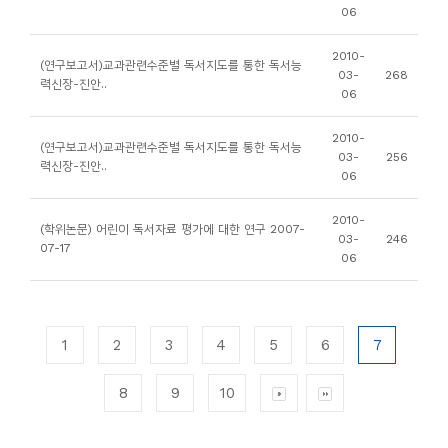
06
2010-
(연구보고서)교과관련수준별 독서지도를 통한 독서능
03-
268
력신장-진안..
06
2010-
(연구보고서)교과관련수준별 독서지도를 통한 독서능
03-
256
력신장-진안..
06
2010-
(학위논문) 어린이 독서자료 평가에 대한 연구 2007-
03-
246
07-17
06
1
2
3
4
5
6
7
8
9
10