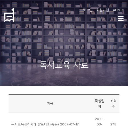
로그인
회원가입
ADMIN
학
도
협
소
독서교육 자료
개
공
지
사
작성일
조회
항
제목
자
수
커
2010-
독서교육실천사례 발표대회(중등) 2007-07-17
03-
275
뮤