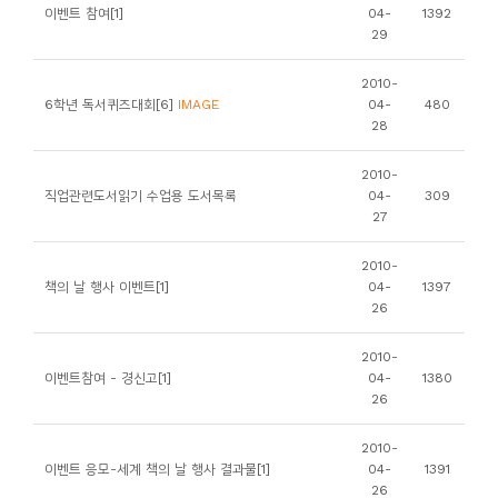
소
이벤트 참여[1]
04-
1392
29
개
및
2010-
서
6학년 독서퀴즈대회[6]
IMAGE
04-
480
28
평
2010-
직업관련도서읽기 수업용 도서목록
04-
309
27
2010-
책의 날 행사 이벤트[1]
04-
1397
26
2010-
이벤트참여 - 경신고[1]
04-
1380
26
2010-
이벤트 응모-세계 책의 날 행사 결과물[1]
04-
1391
26