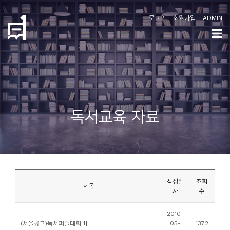
로그인
회원가입
ADMIN
학
도
협
소
독서교육 자료
개
공
지
사
작성일
조회
항
제목
자
수
커
2010-
(서울공고)독서퍼즐대회[1]
05-
1372
뮤