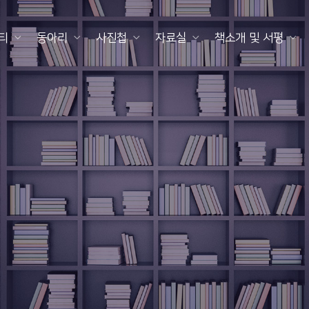
티
동아리
사진첩
자료실
책소개 및 서평