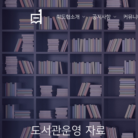
학도협소개
공지사항
커뮤니
학
도
협
소
개
공
지
사
항
도서관운영 자료
커
뮤