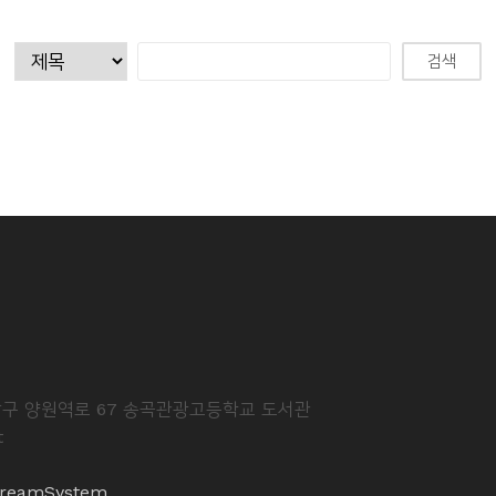
중랑구 양원역로 67 송곡관광고등학교 도서관
t
reamSystem