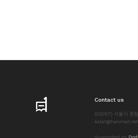
소
개
및
서
평
Contact us
(02057) 서울시 
ksla1@hanmail.ne
Supported by
Dod