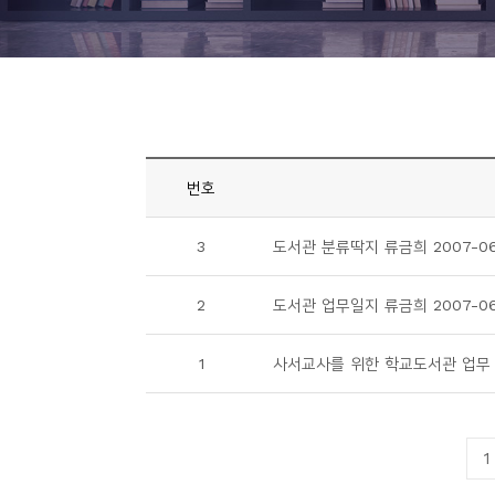
니
티
동
아
리
번호
사
3
도서관 분류딱지 류금희 2007-06
진
첩
2
도서관 업무일지 류금희 2007-06
자
1
사서교사를 위한 학교도서관 업무 편
료
실
1
책