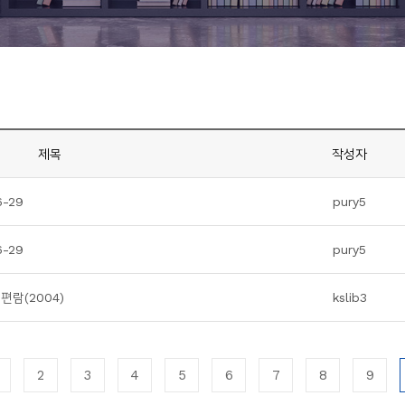
제목
작성자
-29
pury5
-29
pury5
람(2004)
kslib3
2
3
4
5
6
7
8
9