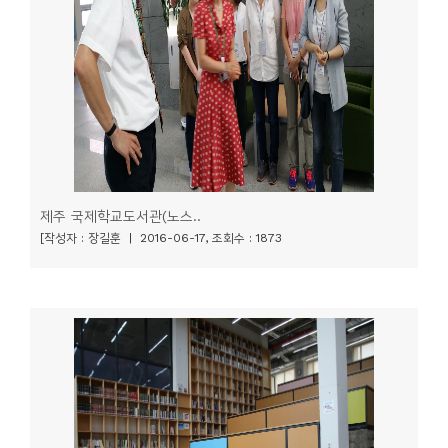
니
티
동
아
리
사
제주 국제학교도서관(노스..
진
[작성자 : 장길훈 | 2016-06-17, 조회수 : 1873
첩
자
료
실
책