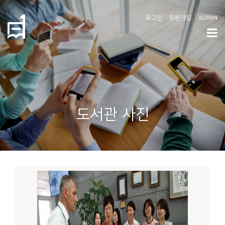
로그인
회원가입
ADMIN
학
도
협
소
도서관 사진
개
공
지
사
항
커
뮤