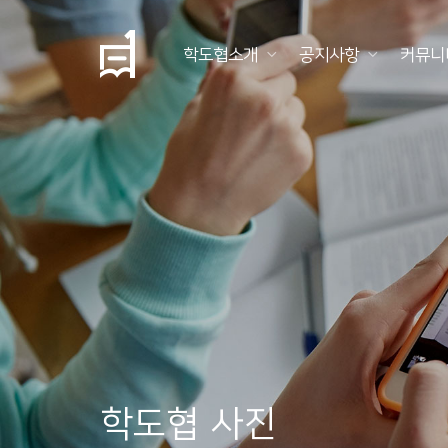
학도협소개
공지사항
커뮤니
학
도
협
소
개
공
지
사
항
학도협 사진
커
뮤