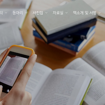
티
동아리
사진첩
자료실
책소개 및 서평