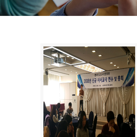
니
티
동
아
리
사
진
첩
자
료
실
책