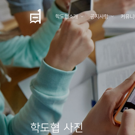
학도협소개
공지사항
커뮤니
학
도
협
소
개
공
지
사
항
학도협 사진
커
뮤