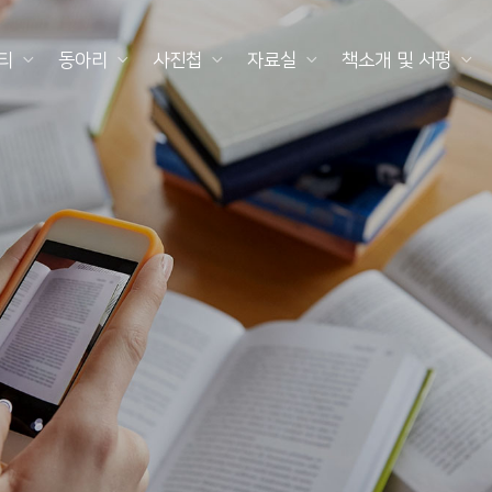
티
동아리
사진첩
자료실
책소개 및 서평