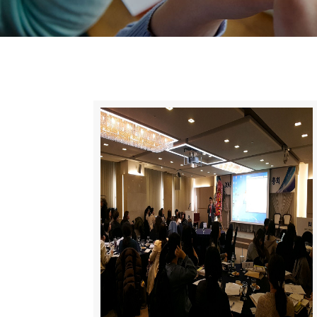
니
티
동
아
리
사
진
첩
자
료
실
책