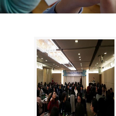
니
티
동
아
리
사
진
첩
자
료
실
책