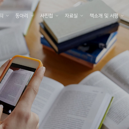
티
동아리
사진첩
자료실
책소개 및 서평