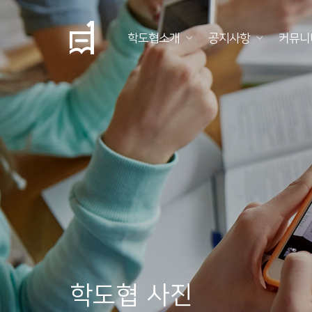
학도협소개
공지사항
커뮤니
학
도
협
소
개
공
지
사
항
학도협 사진
커
뮤