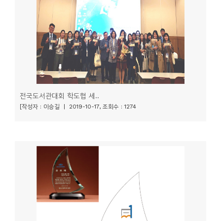
소
개
및
서
평
전국도서관대회 학도협 세..
[작성자 : 이승길 | 2019-10-17, 조회수 : 1274