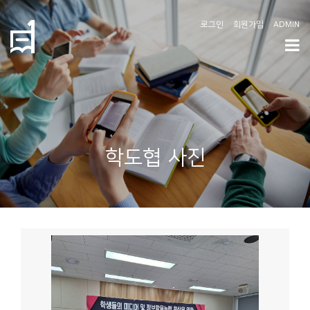
로그인
회원가입
ADMIN
학
도
협
소
학도협 사진
개
공
지
사
항
커
뮤