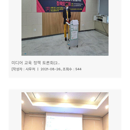
니
티
동
아
리
사
미디어 교육 정책 토론회(2..
진
[작성자 : 사무처 | 2021-08-26, 조회수 : 544
첩
자
료
실
책