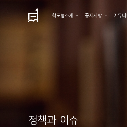
학도협소개
공지사항
커뮤니
학
도
협
소
개
공
지
사
항
정책과 이슈
커
뮤