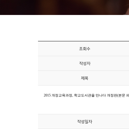
니
티
동
아
리
조회수
사
작성자
진
첩
제목
자
료
실
작성일자
책