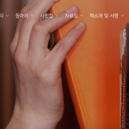
티
동아리
사진첩
자료실
책소개 및 서평