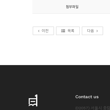
소
첨부파일
개
및
서
평
이전
목록
다음
Contact us
(02057) 서울시 