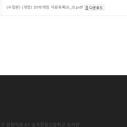
(수정본) (개정) 2015개정 자료목록(5_3).pdf
중랑구 양원역로 67 송곡관광고등학교 도서관