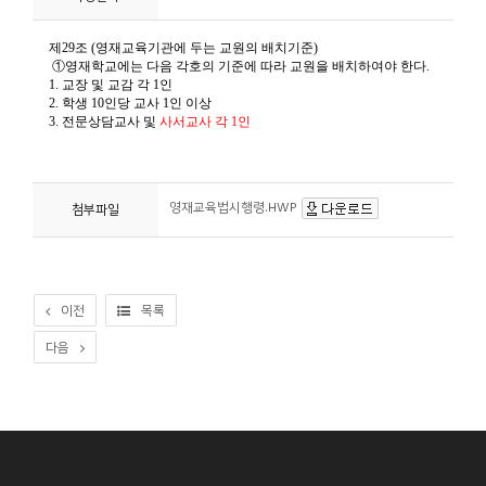
니
티
동
아
리
영재교육법시행령.HWP
첨부파일
사
진
첩
이전
목록
자
다음
료
실
책