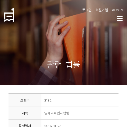
로그인
회원가입
ADMIN
학
도
협
소
관련 법률
개
공
지
사
조회수
2192
항
제목
영재교육법시행령
커
뮤
작성일자
2016-11-23