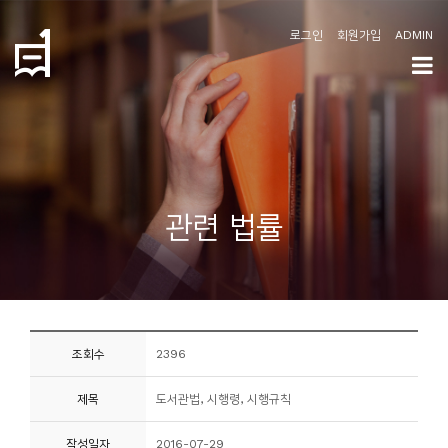
로그인
회원가입
ADMIN
학
도
협
소
관련 법률
개
공
지
사
조회수
2396
항
제목
도서관법, 시행령, 시행규칙
커
뮤
작성일자
2016-07-29