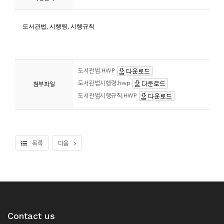
니
티
동
아
도서관법.HWP
리
도서관법시행령.hwp
첨부파일
도서관법시행규칙.HWP
사
진
첩
목록
다음
자
료
실
책
Contact us