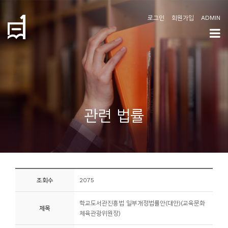
로그인
회원가입
ADMIN
학
도
협
소
관련 법률
개
공
지
사
조회수
2075
항
학교도서관진흥법 일부개정법률안(대안)(교육문화
제목
커
체육관광위원장)
뮤