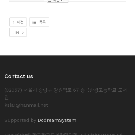
소
개
및
이전
목록
서
다음
평
Contact us
(02057) 서울시 중랑구 양원역로 67 송곡관광고등학교 도서
관
ksla1@hanmail.net
Supported by
DodreamSystem