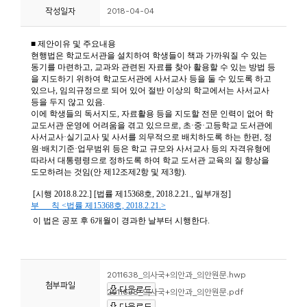
작성일자
2018-04-04
니
티
동
아
리
사
진
첩
자
료
실
2011638_의사국+의안과_의안원문.hwp
첨부파일
2011638_의사국+의안과_의안원문.pdf
책