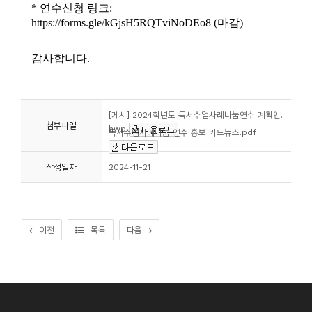
소
개
및
서
평
[게시] 2024학년도 독서수업사례나눔연수 계획안.
첨부파일
hwp
독서수업사례나눔 연수 홍보 카드뉴스.pdf
작성일자
2024-11-21
이전
목록
다음