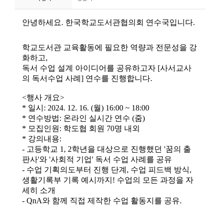
니
티
동
아
리
사
진
첩
자
료
실
책