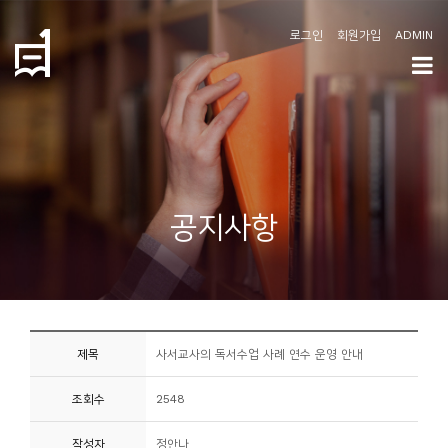
로그인
회원가입
ADMIN
학
도
협
소
공지사항
개
공
지
사
제목
사서교사의 독서수업 사례 연수 운영 안내
항
조회수
2548
커
뮤
작성자
정안나