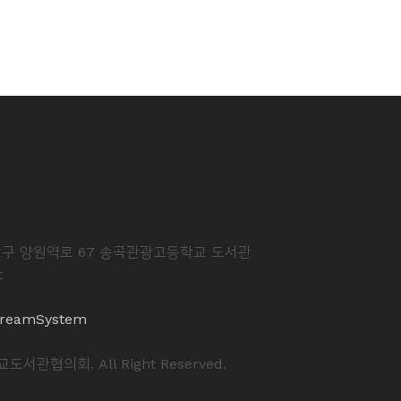
중랑구 양원역로 67 송곡관광고등학교 도서관
t
reamSystem
도서관협의회. All Right Reserved.