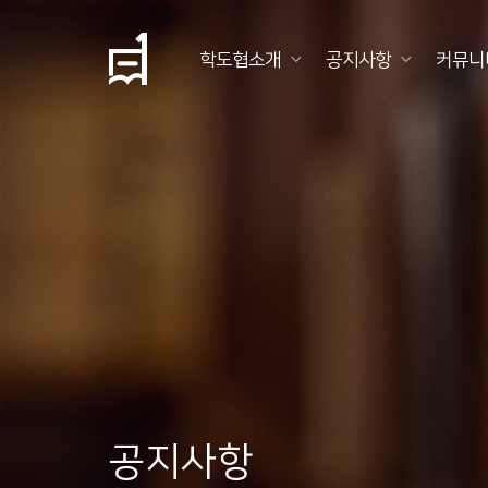
학도협소개
공지사항
커뮤니
학
도
협
소
개
공
지
사
항
공지사항
커
뮤