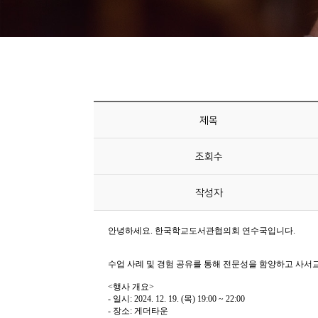
니
티
동
아
리
제목
사
조회수
진
첩
작성자
자
료
실
책