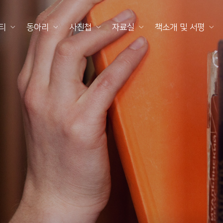
티
동아리
사진첩
자료실
책소개 및 서평