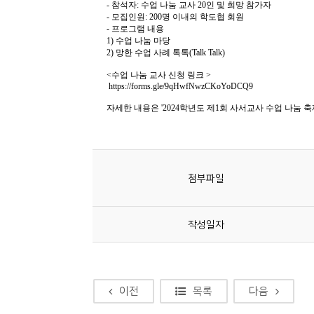
소
개
및
서
평
첨부파일
작성일자
이전
목록
다음