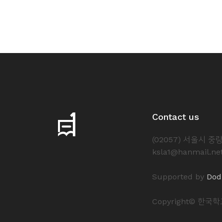
Contact us
(02057) 서울시 
ksla1@hanmail.ne
Supported by
Dod
Copyright© 한국학교