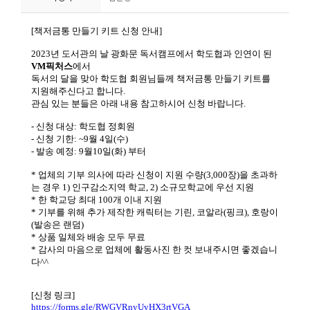
니
티
동
아
리
사
진
첩
자
료
실
책