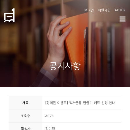
로그인
회원가입
ADMIN
학
도
협
소
공지사항
개
공
지
사
제목
[정회원 이벤트] 책저금통 만들기 키트 신청 안내
항
조회수
3923
커
뮤
작성자
김민정