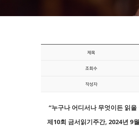
니
티
동
아
리
제목
사
조회수
진
첩
작성자
자
료
실
책