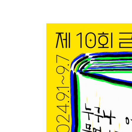
소
개
및
서
평