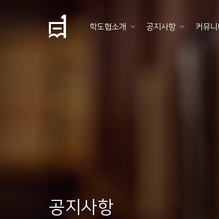
학도협소개
공지사항
커뮤니
학
도
협
소
개
공
지
사
항
공지사항
커
뮤