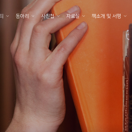
티
동아리
사진첩
자료실
책소개 및 서평