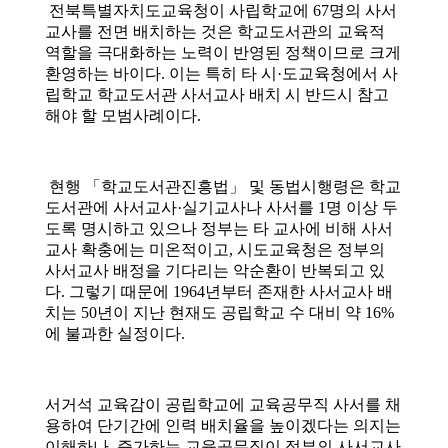
소
개
및
서
평