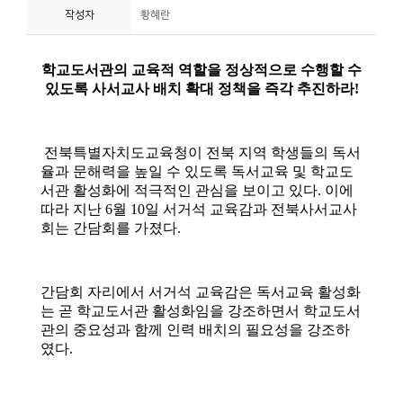
작성자
황혜란
니
티
동
아
리
사
진
첩
자
료
실
책