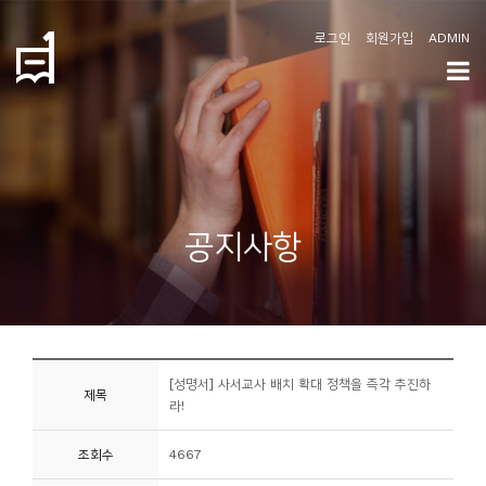
로그인
회원가입
ADMIN
학
도
협
소
공지사항
개
공
지
사
[성명서] 사서교사 배치 확대 정책을 즉각 추진하
항
제목
라!
커
조회수
4667
뮤