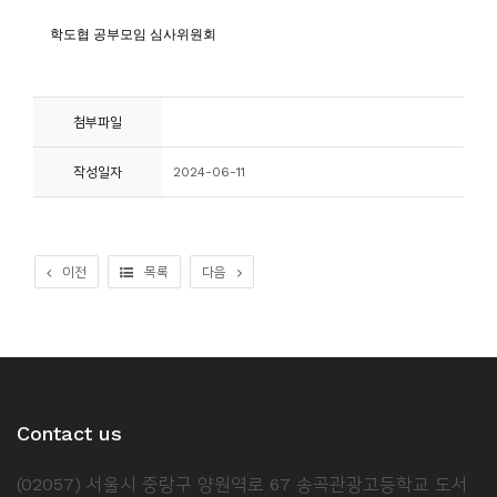
소
개
및
서
첨부파일
평
작성일자
2024-06-11
이전
목록
다음
Contact us
(02057) 서울시 중랑구 양원역로 67 송곡관광고등학교 도서