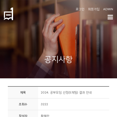
로그인
회원가입
ADMIN
학
도
협
소
공지사항
개
공
지
사
제목
2024. 공부모임 선정(5개팀) 결과 안내
항
조회수
3222
커
뮤
작성자
황혜란