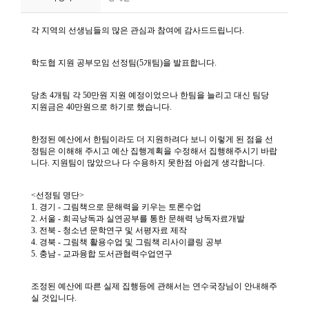
니
티
동
아
리
사
진
첩
자
료
실
책