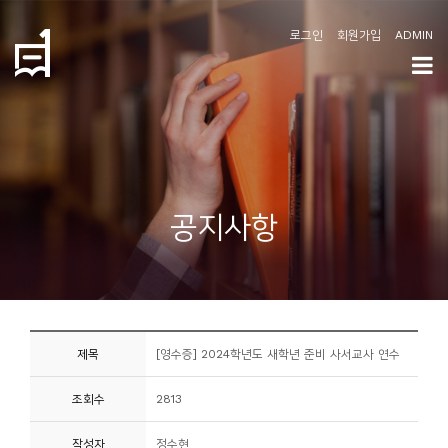
로그인
회원가입
ADMIN
학
도
협
소
공지사항
개
공
지
사
제목
[영수증] 2024학년도 새학년 준비 사서교사 연수
항
조회수
2813
커
뮤
작성자
정수현