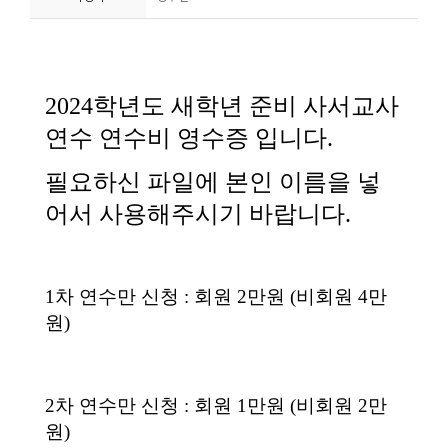
니
티
동
아
리
사
진
첩
자
료
실
책