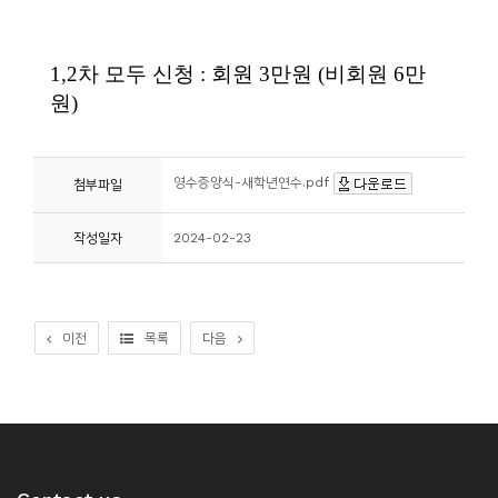
소
개
및
서
평
영수증양식-새학년연수.pdf
첨부파일
작성일자
2024-02-23
이전
목록
다음