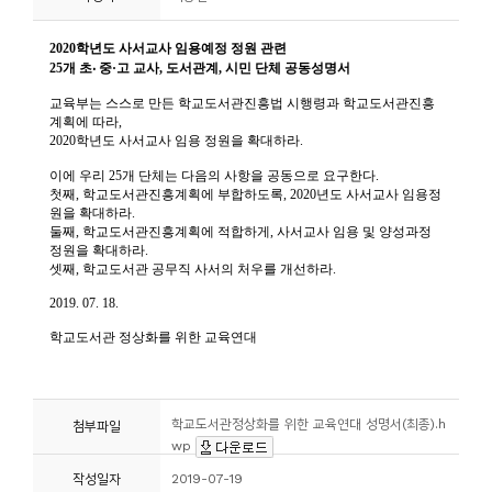
니
티
동
아
리
사
진
첩
자
료
실
학교도서관정상화를 위한 교육연대 성명서(최종).h
첨부파일
wp
책
작성일자
2019-07-19