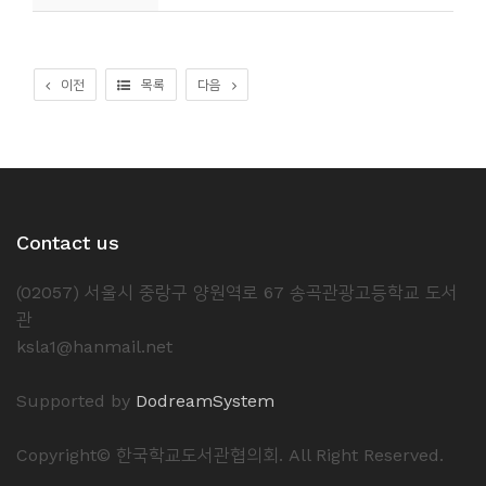
소
개
및
이전
목록
다음
서
평
Contact us
(02057) 서울시 중랑구 양원역로 67 송곡관광고등학교 도서
관
ksla1@hanmail.net
Supported by
DodreamSystem
Copyright© 한국학교도서관협의회. All Right Reserved.