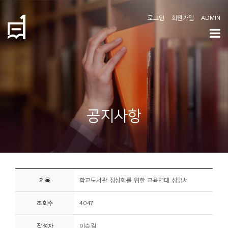
로그인
회원가입
ADMIN
학
도
협
소
공지사항
개
공
지
사
제목
학교도서관 정상화를 위한 교육연대 성명서
항
조회수
4047
커
뮤
작성자
이승길