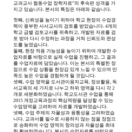
소
개
및
서
평