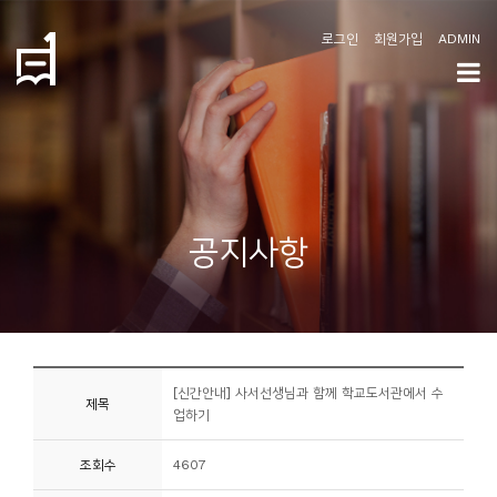
로그인
회원가입
ADMIN
학
도
협
소
공지사항
개
공
지
사
[신간안내] 사서선생님과 함께 학교도서관에서 수
항
제목
업하기
커
조회수
4607
뮤