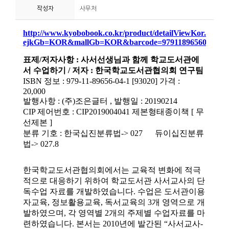
작성자
사무처
니
티
동
아
리
사
진
첩
자
료
실
책