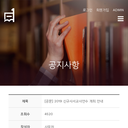
로그인
회원가입
ADMIN
학
도
협
소
공지사항
개
공
지
사
제목
[공문] 2019 신규사서교사연수 개최 안내
항
조회수
4520
커
뮤
작성자
사무처