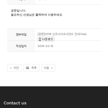
니
티
동
아
[공문]2019 신규사서교사연수 안내.hwp
첨부파일
리
작성일자
2019-02-15
사
진
첩
이전
목록
다음
자
료
실
Contact us
책