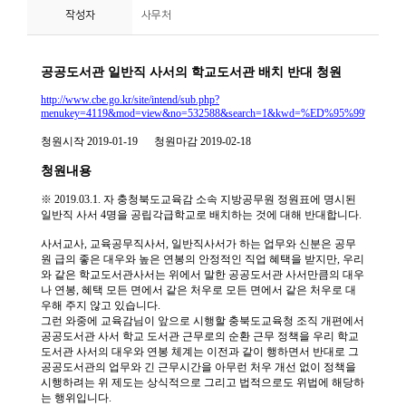
작성자
사무처
니
티
동
아
리
사
진
첩
자
료
실
책