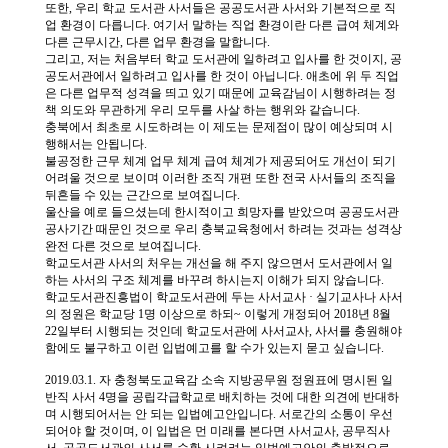
소
개
및
서
평