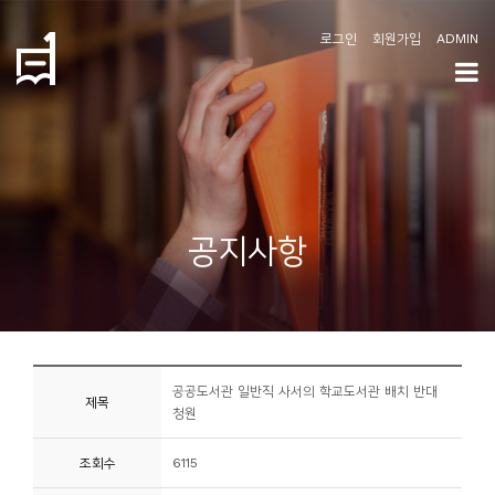
로그인
회원가입
ADMIN
학
도
협
소
공지사항
개
공
지
사
공공도서관 일반직 사서의 학교도서관 배치 반대
항
제목
청원
커
조회수
6115
뮤