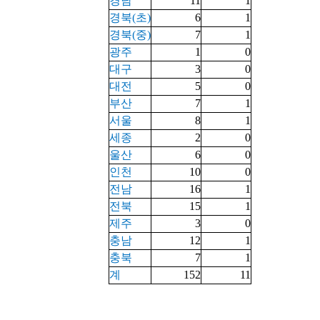
소
개
및
서
평