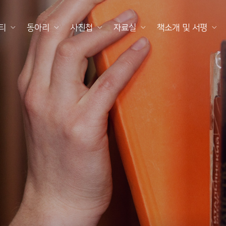
티
동아리
사진첩
자료실
책소개 및 서평