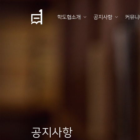
학도협소개
공지사항
커뮤니
학
도
협
소
개
공
지
사
항
공지사항
커
뮤