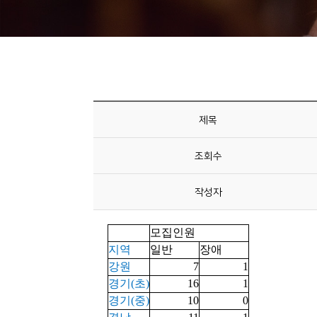
니
티
동
아
리
제목
사
조회수
진
첩
작성자
자
료
실
책