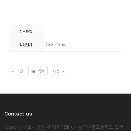
소
개
및
서
첨부파일
평
작성일자
2018-09-10
이전
목록
다음
Contact us
(02057) 서울시 중랑구 양원역로 67 송곡관광고등학교 도서