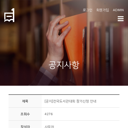
로그인
회원가입
ADMIN
학
도
협
소
공지사항
개
공
지
사
제목
[공지]전국도서관대회 참가신청 안내
항
조회수
4276
커
뮤
작성자
사무처