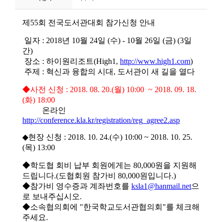
니
티
동
아
리
사
진
첩
자
료
실
책