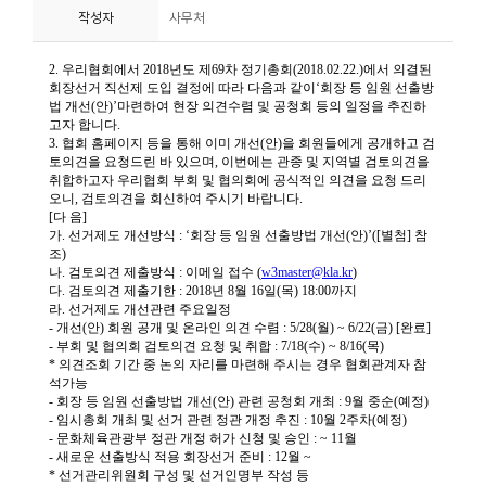
작성자
사무처
니
티
동
아
리
사
진
첩
자
료
실
책