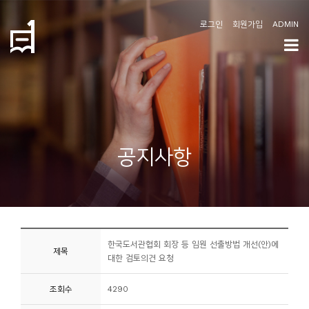
로그인
회원가입
ADMIN
학
도
협
소
공지사항
개
공
지
사
한국도서관협회 회장 등 임원 선출방법 개선(안)에
항
제목
대한 검토의견 요청
커
조회수
4290
뮤