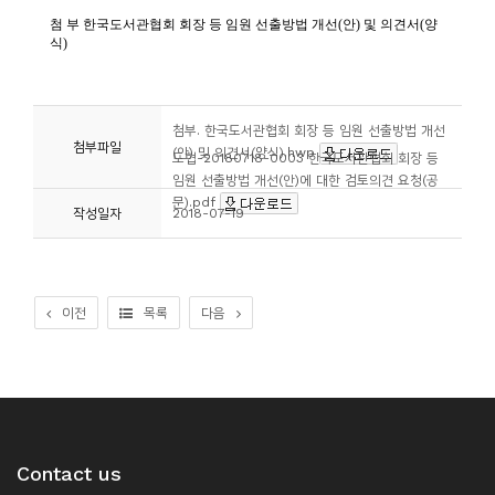
소
개
및
서
첨부. 한국도서관협회 회장 등 임원 선출방법 개선
평
첨부파일
(안) 및 의견서(양식).hwp
도협-20180718-0003 한국도서관협회 회장 등
임원 선출방법 개선(안)에 대한 검토의견 요청(공
문).pdf
작성일자
2018-07-19
이전
목록
다음
Contact us