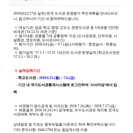
니
티
동
아
리
사
진
첩
자
료
실
책