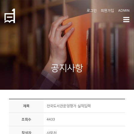
로그인
회원가입
ADMIN
학
도
협
소
공지사항
개
공
지
사
제목
전국도서관운영평가 실적입력
항
조회수
4433
커
뮤
작성자
사무처