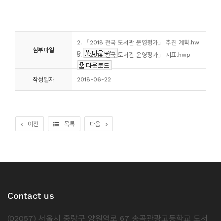
소
개
및
2. 「2018 전국 도서관 운영평가」 추진 계획.hw
서
첨부파일
p
3. 「2018 전국 도서관 운영평가」 지표.hwp
평
작성일자
2018-06-22
이전
목록
다음
Contact us
(02057) 서울시 중랑구 양원역로 67 송곡관광고등학교 도서